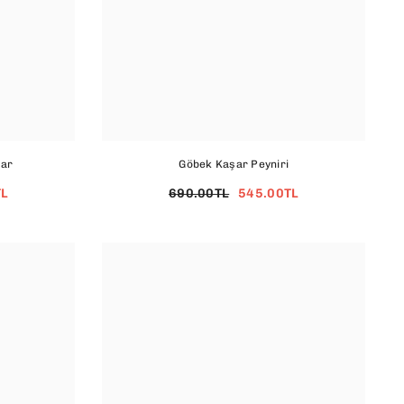
şar
Göbek Kaşar Peyniri
TL
690.00TL
545.00TL