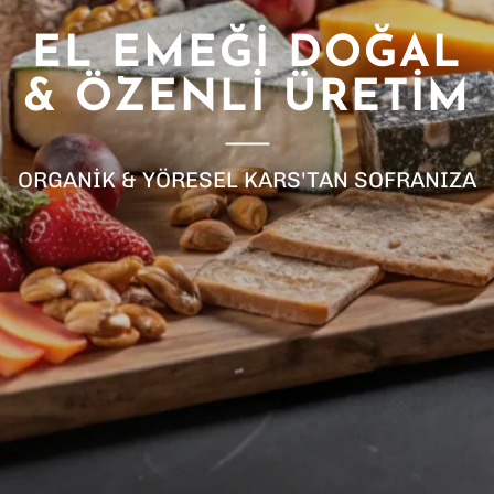
EL EMEĞİ DOĞAL
& ÖZENLİ ÜRETİM
ORGANİK & YÖRESEL KARS'TAN SOFRANIZA