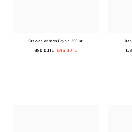
Gravyer Mahzen Peyniri 500 Gr
Dana
690.00TL
545.00TL
1,