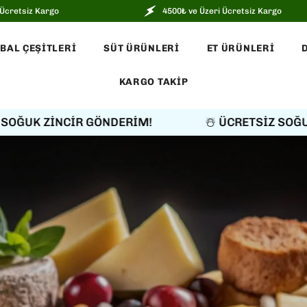
4500₺ ve Üzeri Ücretsiz Kargo
BAL ÇEŞITLERI
SÜT ÜRÜNLERI
ET ÜRÜNLERI
KARGO TAKIP
CİR GÖNDERİM!
☃️ ÜCRETSİZ SOĞUK ZİNCİR 