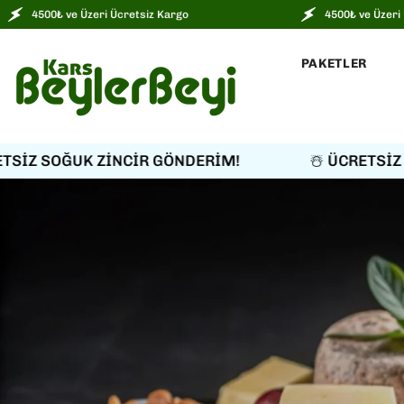
İÇERIĞE ATLA
ri Ücretsiz Kargo
4500₺ ve Üzeri Ücretsiz Kargo
PAKETLER
 ZİNCİR GÖNDERİM!
☃️ ÜCRETSİZ SOĞUK ZİN