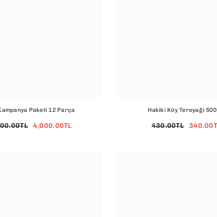
Kampanya Paketi 12 Parça
Hakiki Köy Tereyaği 500
000.00TL
4,000.00TL
430.00TL
340.00