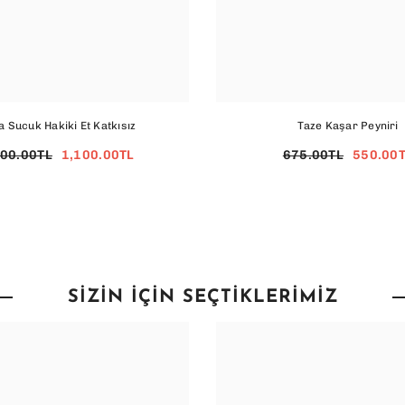
 Sucuk Hakiki Et Katkısız
Taze Kaşar Peyniri
600.00TL
1,100.00TL
675.00TL
550.00
SIZIN İÇIN SEÇTIKLERIMIZ