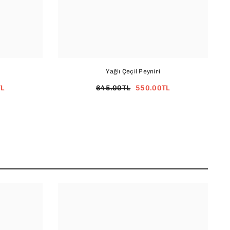
Yağlı Çeçil Peyniri
TL
645.00TL
550.00TL