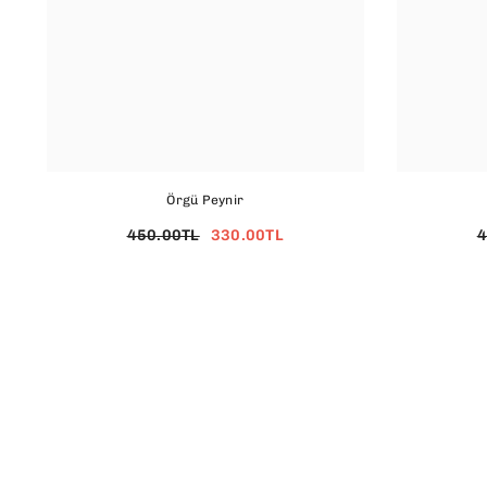
Örgü Peynir
450.00TL
330.00TL
4