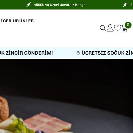
4500₺ ve Üzeri Ücretsiz Kargo
4500₺ ve Üzeri Ücre
DIĞER ÜRÜNLER
0
0
ü
GÖNDERİM!
☃️ ÜCRETSİZ SOĞUK ZİNCİR GÖND